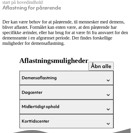
start på hovedindhold
Aflastning for pårørende
senest opdateret 22. maj 2025
Der kan være behov for at pårørende, til mennesker med demens,
bliver aflastet. Formålet kan enten være, at den pårørende har
specifikke ærinder, eller har brug for at være fri fra ansvaret for den
demensramte i en afgrænset periode. Der findes forskellige
muligheder for demensaflastning.
Aflastningsmuligheder
Åbn alle
Demensaflastning
Dagcenter
Midlertidigt ophold
Korttidscenter