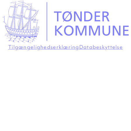
Tilgængelighedserklæring
Databeskyttelse